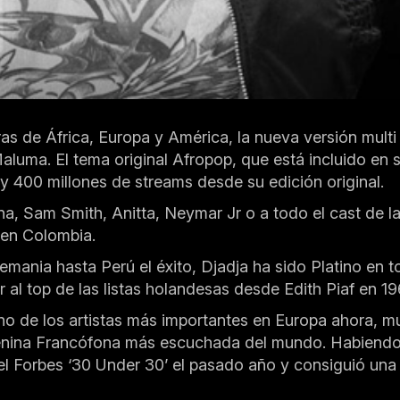
as de África, Europa y América, la nueva versión multi 
Maluma. El tema original Afropop, que está incluido e
y 400 millones de streams desde su edición original.
a, Sam Smith, Anitta, Neymar Jr o a todo el cast de la s
 en Colombia.
mania hasta Perú el éxito, Djadja ha sido Platino en t
r al top de las listas holandesas desde Edith Piaf en 19
e los artistas más importantes en Europa ahora, musi
menina Francófona más escuchada del mundo. Habiendo ll
el Forbes ‘30 Under 30’ el pasado año y consiguió un