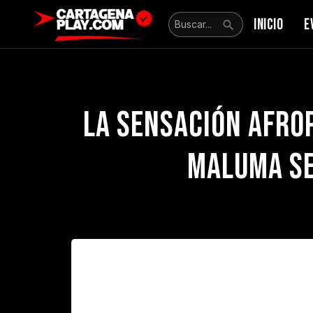
INICIO
E
La sensación afro
Maluma se 