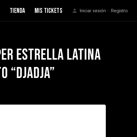
S
TIENDA
MIS TICKETS
Iniciar sesión
o
Registro
er estrella latina
to “Djadja”