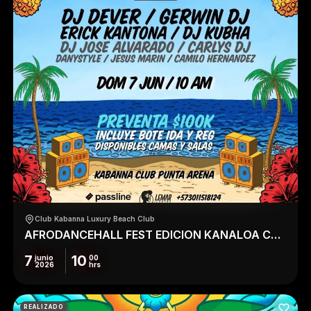
Club Kabanna Luxury Beach Club
AFRODANCEHALL FEST EDICION KANALOA CTG
7
10
junio
00
2026
hrs
REALIZADO