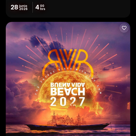
28
4
junio
00
2026
hrs