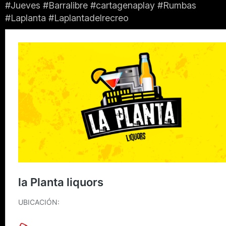
#Jueves #Barralibre #cartagenaplay #Rumbas
#Laplanta #Laplantadelrecreo