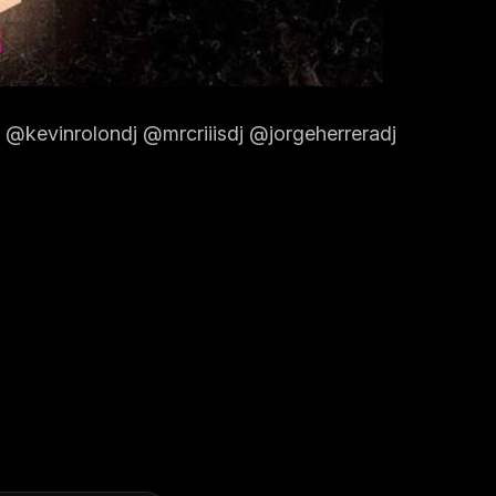
kevinrolondj @mrcriiisdj @jorgeherreradj