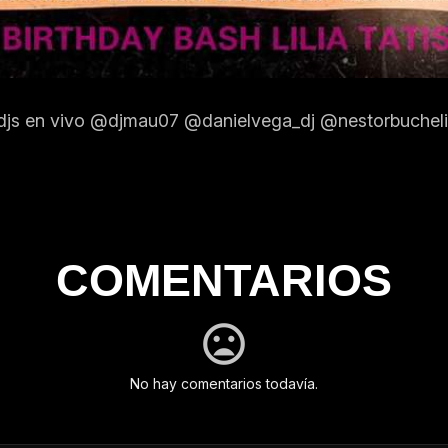
s en vivo @djmau07 @danielvega_dj @nestorbucheli @
COMENTARIOS
No hay comentarios todavía.