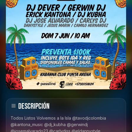
DESCRIPCIÓN
Todos Listos Volvemos a la Isla @tavodjcolombia
@kantona_music @dj_kubha @gerwindj
@josemalvarado23 @carlydjss @eldannystyle