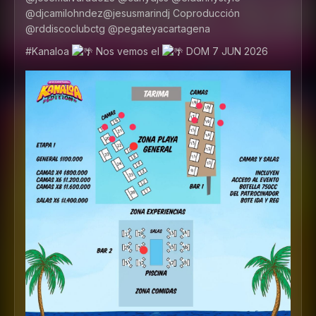
@djcamilohndez@jesusmarindj Coproducción
@rddiscoclubctg @pegateyacartagena
#Kanaloa
Nos vemos el
DOM 7 JUN 2026