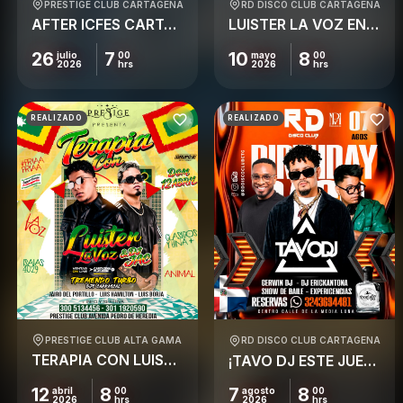
PRESTIGE CLUB CARTAGENA
RD DISCO CLUB CARTAGENA
AFTER ICFES CARTAGENAPLAY 2026 – EL ORIGINAL
LUISTER LA VOZ EN RD CARTAGENA
26
7
10
8
julio
00
mayo
00
2026
hrs
2026
hrs
REALIZADO
REALIZADO
PRESTIGE CLUB ALTA GAMA
RD DISCO CLUB CARTAGENA
TERAPIA CON LUISTER EN PRESTIGE / DOM 12 ABRIL
¡TAVO DJ ESTE JUEVES PRENDE RD
7
8
12
8
agosto
00
abril
00
2026
hrs
2026
hrs