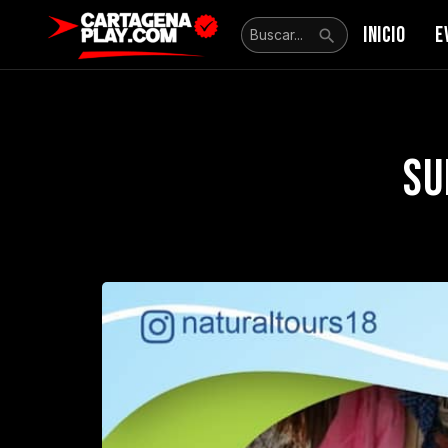
INICIO
E
Su