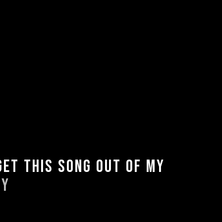
(@CAMILOMUSICA)
 I L O
GET THIS SONG OUT OF MY
JY