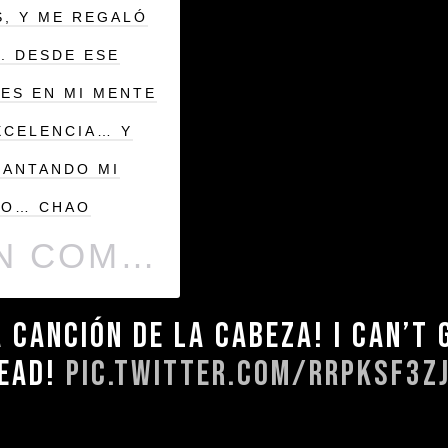
S, Y ME REGALÓ
. DESDE ESE
ES EN MI MENTE
XCELENCIA… Y
CANTANDO MI
YO… CHAO
UNA PUBLICACIÓN COMPARTIDA POR
C A M
 CANCIÓN DE LA CABEZA! I CAN’T 
EAD!
PIC.TWITTER.COM/RRPKSF3Z