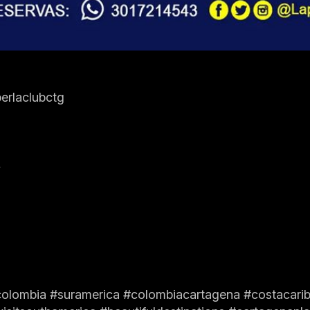
erlaclubctg
́
lombia #suramerica #colombiacartagena #costacaribe 