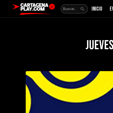
INICIO
E
Jueve