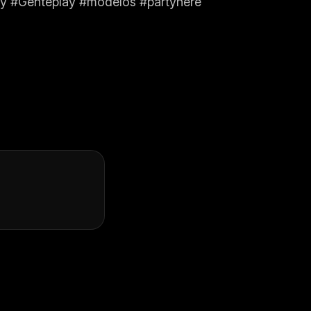
lay #Genteplay #modelos #partyhere