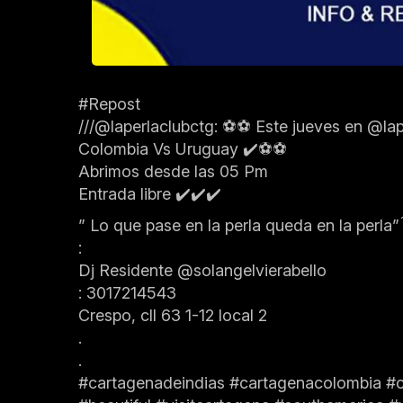
#Repost
///@laperlaclubctg: ⚽⚽ Este jueves en @lap
Colombia Vs Uruguay ✔️⚽⚽
Abrimos desde las 05 Pm
Entrada libre ✔️✔️✔️
” Lo que pase en la perla queda en la perla” 
:
Dj Residente @solangelvierabello
: 3017214543
Crespo, cll 63 1-12 local 2
.
.
#cartagenadeindias #cartagenacolombia #co