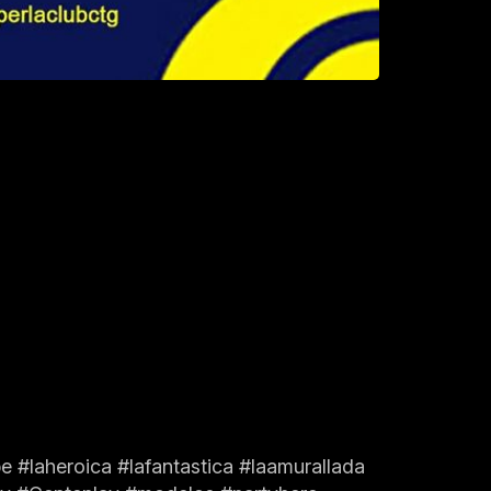
#laheroica #lafantastica #laamurallada