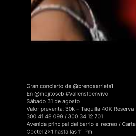
Gran concierto de @brendaarrieta1
En @mojitoscb
#Vallenstoenvivo
Sábado 31 de agosto ️
Valor preventa: 30k – Taquilla 40K Reserva 
300 41 48 099 / 300 34 12 701
Avenida principal del barrio el recreo / Cart
Coctel 2×1 hasta las 11 Pm