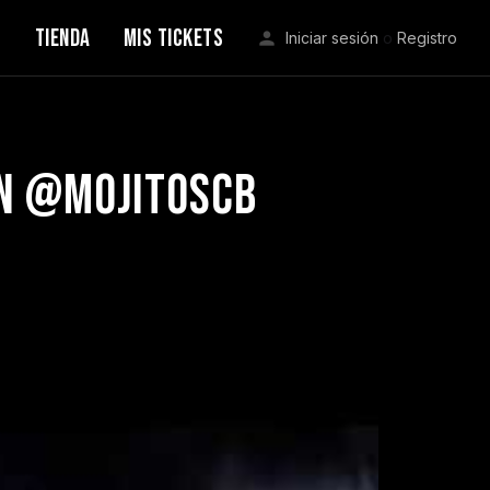
S
TIENDA
MIS TICKETS
Iniciar sesión
o
Registro
En @mojitoscb