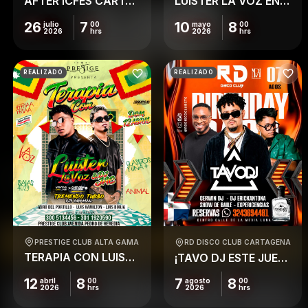
AFTER ICFES CARTAGENAPLAY 2026 – EL ORIGINAL
LUISTER LA VOZ EN RD CARTAGENA
26
7
10
8
julio
00
mayo
00
2026
hrs
2026
hrs
REALIZADO
REALIZADO
PRESTIGE CLUB ALTA GAMA
RD DISCO CLUB CARTAGENA
TERAPIA CON LUISTER EN PRESTIGE / DOM 12 ABRIL
¡TAVO DJ ESTE JUEVES PRENDE RD
7
8
12
8
agosto
00
abril
00
2026
hrs
2026
hrs