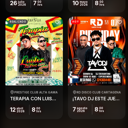
26
7
10
8
julio
00
mayo
00
2026
hrs
2026
hrs
REALIZADO
HOY
PRESTIGE CLUB ALTA GAMA
RD DISCO CLUB CARTAGENA
TERAPIA CON LUISTER EN PRESTIGE / DOM 12 ABRIL
¡TAVO DJ ESTE JUEVES PRENDE RD
7
8
12
8
agosto
00
abril
00
2026
hrs
2026
hrs