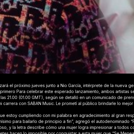
rá el próximo jueves junto a Nio García, intérprete de la nueva g
primero Para celebrar este esperado lanzamiento, ambos artistas se
a las 21.00 (01.00 GMT), según se detalló en un comunicado de pren
 carrera con SABAN Music. Le prometí al público brindarle lo mejo
í que estoy cumpliendo con mi palabra en agradecimiento al gran re
simo para bailarlo de principio a fin”, agregó el autodenominado “
oso, y la letra describe cómo una mujer logra impresionar a todos 
etes hacen lo imposible por conquistar a esta mujer que “Se Menea”