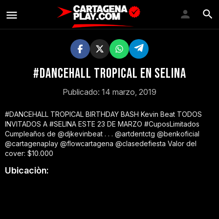
#DANCEHALL TROPICAL EN SELINA
Publicado: 14 marzo, 2019
#DANCEHALL TROPICAL BIRTHDAY BASH Kevin Beat TODOS
INVITADOS A #SELINA ESTE 23 DE MARZO #CuposLimitados
Cumpleaños de @djkevinbeat . . . @artdentctg @benkoficial
@cartagenaplay @flowcartagena @clasedefiesta Valor del
cover: $10.000
Ubicaciòn: