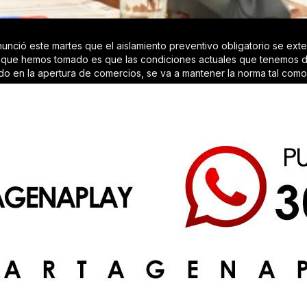
nció este martes que el aislamiento preventivo obligatorio se exten
ión que hemos tomado es que las condiciones actuales que tenemos d
en la apertura de comercios, se va a mantener la norma tal como est