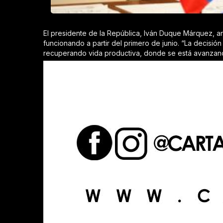
El presidente de la República, Iván Duque Márquez, anu
funcionando a partir del primero de junio. “La decis
recuperando vida productiva, donde se está avanzando 