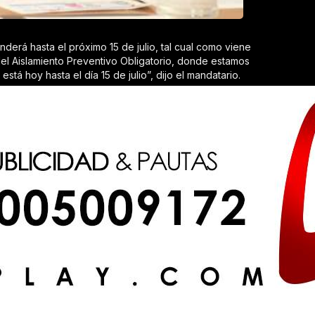
derá hasta el próximo 15 de julio, tal cual como viene
el Aislamiento Preventivo Obligatorio, donde estamos
á hoy hasta el día 15 de julio”, dijo el mandatario.