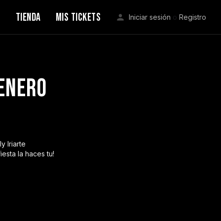
S
TIENDA
MIS TICKETS
Iniciar sesión
o
Registro
genero
 Iriarte
esta la haces tu!