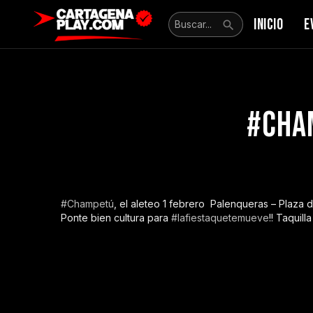
INICIO
E
#Cham
#
Champetú
, el aleteo
1 febrero
Palenqueras – Plaza d
Ponte bien cultura para
#
lafiestaquetemueve
!!
Taquill