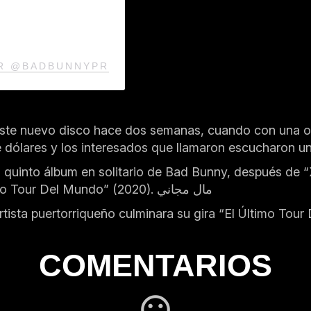
OR @BADBUNNYPR
te nuevo disco hace dos semanas, cuando con una orig
de dólares y los interesados que llamaron escucharon 
el quinto álbum en solitario de Bad Bunny, después d
imo Tour Del Mundo” (2020).
مال مجاني
rtista puertorriqueño culminara su gira “El Último Tou
COMENTARIOS