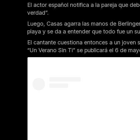
El actor español notifica a la pareja que 
verdad”.
Luego, Casas agarra las manos de Berlingeri,
playa y se da a entender que todo fue un s
El cantante cuestiona entonces a un joven si
“Un Verano Sin Ti” se publicará el 6 de may