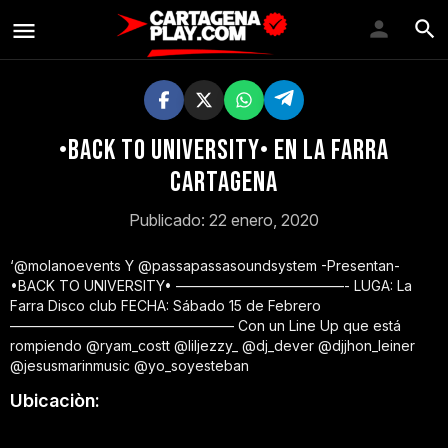
•BACK TO UNIVERSITY• En la farra
cartagena
Publicado: 22 enero, 2020
‘@molanoevents Y @passapassasoundsystem -Presentan-
•BACK TO UNIVERSITY• ————————————- LUGA: La
Farra Disco club FECHA: Sábado 15 de Febrero
————————————————
Con un Line Up que está
rompiendo @ryam_costt @liljezzy_ @dj_dever @djjhon_leiner
@jesusmarinmusic @yo_soyesteban
Ubicaciòn: