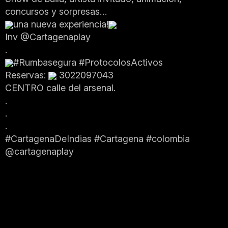
concursos y sorpresas…
una nueva experiencia!
Inv @Cartagenaplay
.
#Rumbasegura #ProtocolosActivos
Reservas:
3022097043
CENTRO calle del arsenal.
.
.
.
#CartagenaDeIndias #Cartagena #colombia
@cartagenaplay