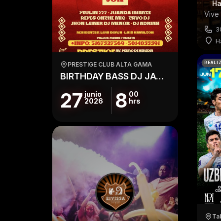
Ha
3
H
REALI
PRESTIGE CLUB ALTA GAMA
BIRTHDAY BASS DJ JAC EN PRESTIGE
27
8
junio
00
2026
hrs
Ta