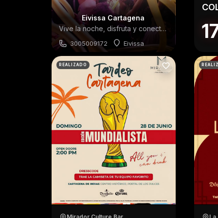
Eivissa Cartagena
1
Vive la noche, disfruta y conecta en Eivissa Cartagena
3005009172
Eivissa
Discoteca
REALIZADO
REALI
Mirador Culture Bar
La