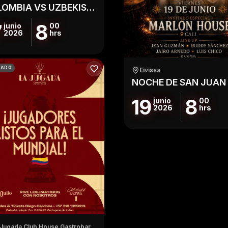
COLOMBIA VS UZBEKISTAN EN TABOO
7
8
junio
00
2026
hrs
ZADO
Eivissa
19
8
junio
00
2026
hrs
 Jugada Club House Gastrobar