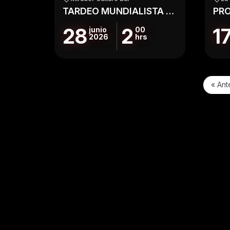
TARDEO MUNDIALISTA EN EL MIRADOR
28
2
1
junio
00
2026
hrs
« Ant