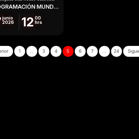
PROGRAMACIÓN MUNDIALISTA
7
12
junio
00
2026
hrs
erior
1
…
3
4
5
6
7
…
24
Sigui