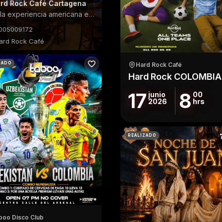
rd Rock Café Cartagena
Vive la experiencia americana en Cartagena
005009172
ard Rock Café
Restaurantes
ZADO
Hard Rock Café
17
8
junio
00
2026
hrs
REALIZADO
boo Disco Club