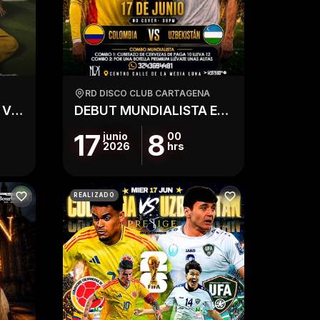
RD DISCO CLUB CARTAGENA
Hard Rock COLOMBIA VS UZBEKISTAN
DEBUT MUNDIALISTA EN RD
17
8
junio
00
2026
hrs
REALIZADO