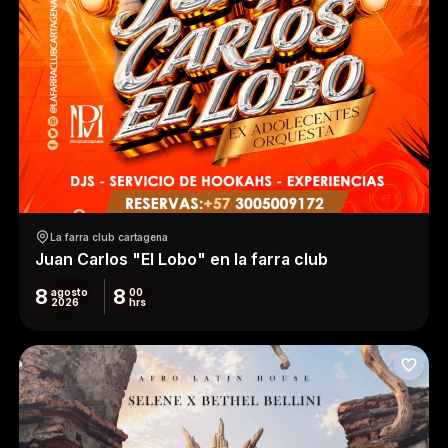
La farra club cartagena
Juan Carlos "El Lobo" en la farra club
8
8
agosto
00
2026
hrs