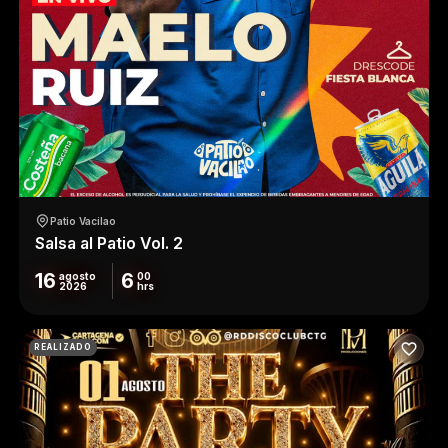
Patio Vacilao
Salsa al Patio Vol. 2
16
6
agosto
00
2026
hrs
REALIZADO