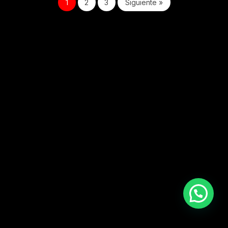
1
2
3
Siguiente »