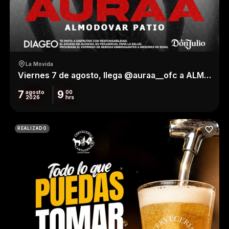
La Movida
Viernes 7 de agosto, llega @auraa__ofc a ALMODÓVAR
7
9
agosto
00
2026
hrs
REALIZADO