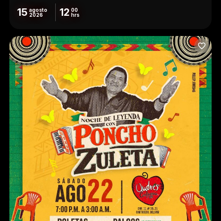
15
12
agosto
00
2026
hrs