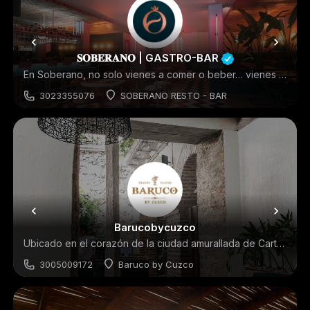
𝐒𝐎𝐁𝐄𝐑𝐀𝐍𝐎 | GASTRO-BAR
En Soberano, no solo vienes a comer o beber… vienes a vivir una experiencia.
3023355076
SOBERANO RESTO - BAR
Restaurantes
+1
Barucobycuzco
Ubicado en el corazón de la ciudad amurallada de Cartagena
3005009172
Baruco by Cuzco
Restaurantes