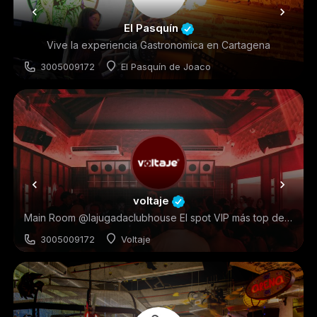
El Pasquín
Vive la experiencia Gastronomica en Cartagena
3005009172
El Pasquín de Joaco
voltaje
Main Room @lajugadaclubhouse El spot VIP más top de Cartagena ⚡️ Somos @grupolamovida.co
3005009172
Voltaje