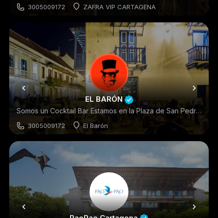
3005009172
ZAFRA VIP CARTAGENA
Discoteca
EL BARÓN
Somos un Cocktail Bar Estamos en la Plaza de San Pedro Claver Cartagena, Colombia
3005009172
El Barón
BARES
PaoPao Cartagena