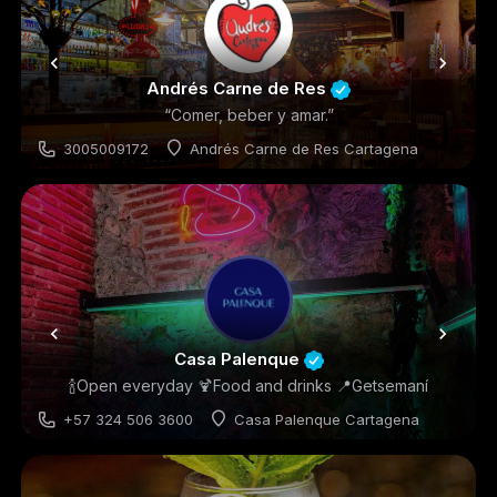
Andrés Carne de Res
“Comer, beber y amar.”
3005009172
Andrés Carne de Res Cartagena
Restaurantes
Casa Palenque
🍾Open everyday 🍹Food and drinks 📍Getsemaní
+57 324 506 3600
Casa Palenque Cartagena
Restaurantes